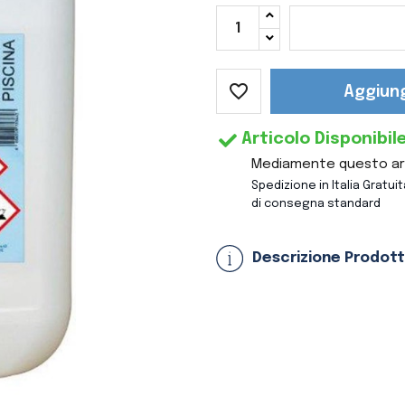
favorite_border
Aggiung
Articolo Disponibil
Mediamente questo arti
Spedizione in Italia Gratui
di consegna standard
Descrizione Prodot