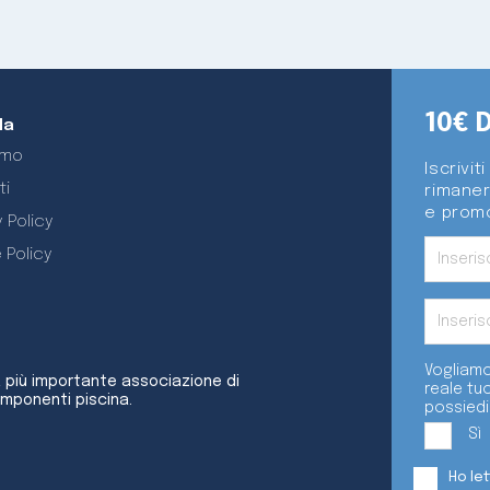
10€ 
da
amo
Iscrivit
ti
rimaner
e promo
 Policy
 Policy
Vogliamo
a più importante associazione di
reale tu
omponenti piscina.
possiedi
Sì
Ho le