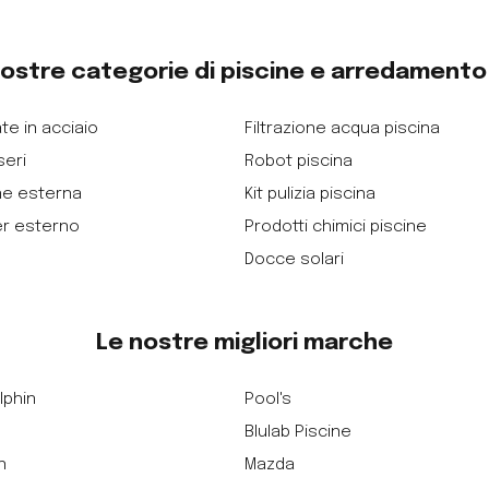
nostre categorie di piscine e arredament
te in acciaio
Filtrazione acqua piscina
seri
Robot piscina
ne esterna
Kit pulizia piscina
er esterno
Prodotti chimici piscine
Docce solari
Le nostre migliori marche
lphin
Pool's
Blulab Piscine
n
Mazda