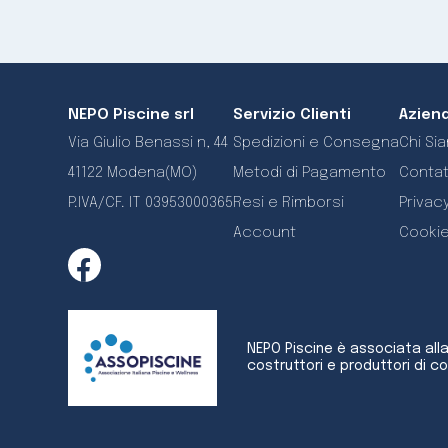
NEPO Piscine srl
Servizio Clienti
Azien
Via Giulio Benassi n, 44
Spedizioni e Consegna
Chi Si
41122 Modena(MO)
Metodi di Pagamento
Contat
P.IVA/CF. IT 03953000365
Resi e Rimborsi
Privacy
Account
Cookie
NEPO Piscine è associata all
costruttori e produttori di c