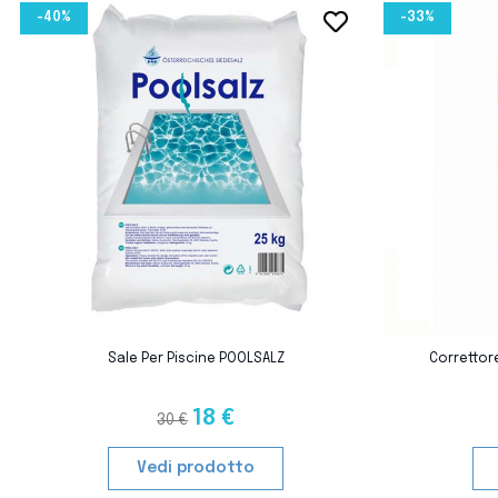
-40%
-33%
favorite_border
favorite_border
L
Sale Per Piscine POOLSALZ
Correttore
18 €
30 €
Vedi prodotto