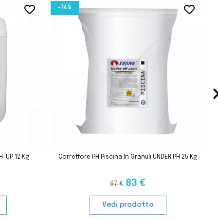
-14%
favorite_border
favorite_border
›
favorite_border
favorite_border
H-UP 12 Kg
Correttore PH Piscina In Granuli UNDER PH 25 Kg
83 €
97 €
Vedi prodotto