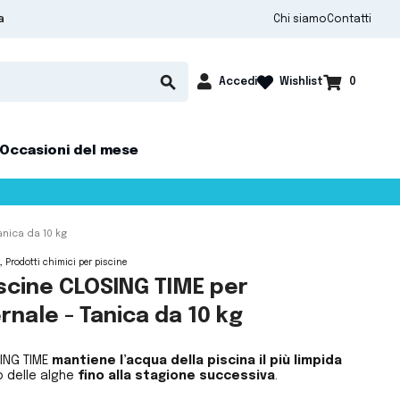
Chi siamo
Contatti
a

shopping_cart
search
Accedi
0
Wishlist
Occasioni del mese
nica da 10 kg
Prodotti chimici per piscine
scine CLOSING TIME per
rnale - Tanica da 10 kg
SING TIME
mantiene l’acqua della piscina il più limpida
o delle alghe
fino alla stagione successiva
.