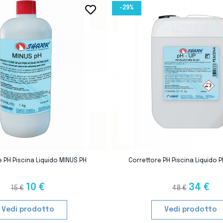
-29%
favorite_border
favorite_border
 PH Piscina Liquido MINUS PH
Correttore PH Piscina Liquido P
10 €
34 €
15 €
48 €
Vedi prodotto
Vedi prodotto