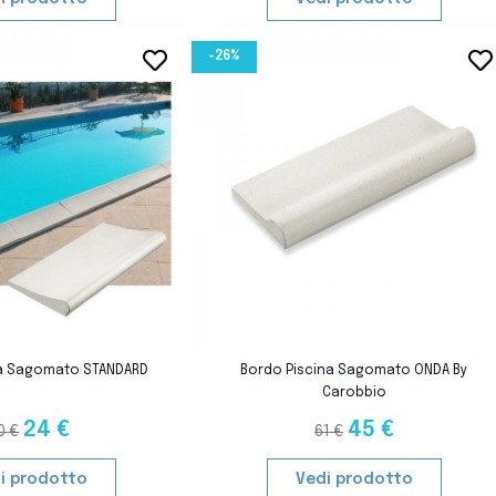
-26%
favorite_border
favorite_border
favorite_border
favorite_border
na Sagomato STANDARD
Bordo Piscina Sagomato ONDA By
Carobbio
24 €
45 €
0 €
61 €
i prodotto
Vedi prodotto