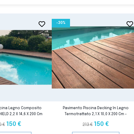
-30%
favorite_border
favorite_border
favorite_border
favorite_border
scina Legno Composito
Pavimento Piscina Decking In Legno
IELD 2,2 X 14,6 X 200 Cm
Termotrattato 2,1 X 10,0 X 200 Cm -
endita Al M²
Vendita Al M²
150 €
150 €
0 €
213 €