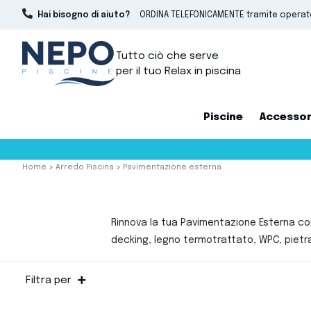
Hai bisogno di aiuto?
ORDINA TELEFONICAMENTE tramite opera
Tutto ciò che serve
per il tuo Relax in piscina
Piscine
Accessor
Home
Arredo Piscina
Pavimentazione esterna
Rinnova la tua Pavimentazione Esterna con
decking, legno termotrattato, WPC, pietra
Filtra per