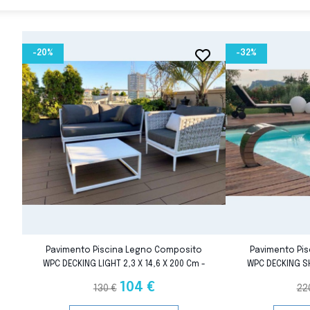
-20%
-32%
favorite_border
favorite_border
Pavimento Piscina Legno Composito
Pavimento Pi
WPC DECKING LIGHT 2,3 X 14,6 X 200 Cm -
WPC DECKING SH
Vendita Al M²
- V
104 €
130 €
22