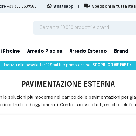
tore
+39 338 8639560
|
Whatsapp
|
Spedizoni in tutta Itali
i Piscine
Arredo Piscina
Arredo Esterno
Brand
Iscriviti alla newsletter 10€ sul tuo primo ordine.
SCOPRI COME FARE >
PAVIMENTAZIONE ESTERNA
 le soluzioni più moderne nel campo delle pavimentazioni per giar
 ricostruita ed agglomerati. Contattaci via chat, email o telef