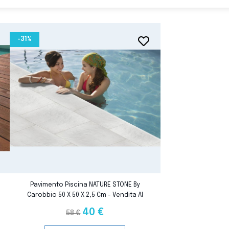
-31%
favorite_border
favorite_border
Pavimento Piscina NATURE STONE By
Carobbio 50 X 50 X 2,5 Cm - Vendita Al
M²
40 €
58 €