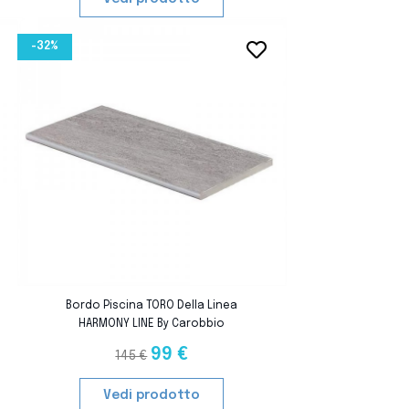
-32%
favorite_border
favorite_border
Bordo Piscina TORO Della Linea
HARMONY LINE By Carobbio
99 €
145 €
Vedi prodotto