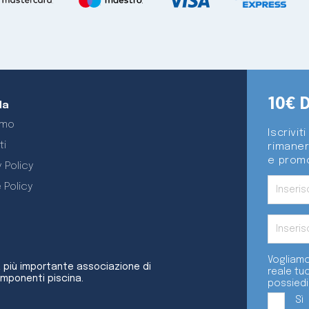
10€ 
da
amo
Iscrivit
ti
rimaner
e promo
 Policy
 Policy
Vogliamo
a più importante associazione di
reale tu
omponenti piscina.
possiedi
Sì