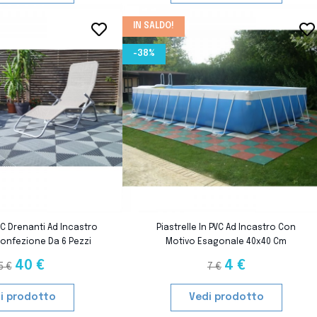
IN SALDO!
favorite_border
favorite_border
-38%
favorite_border
favorite_border
PVC Drenanti Ad Incastro
Piastrelle In PVC Ad Incastro Con
onfezione Da 6 Pezzi
Motivo Esagonale 40x40 Cm
40 €
4 €
5 €
7 €
i prodotto
Vedi prodotto