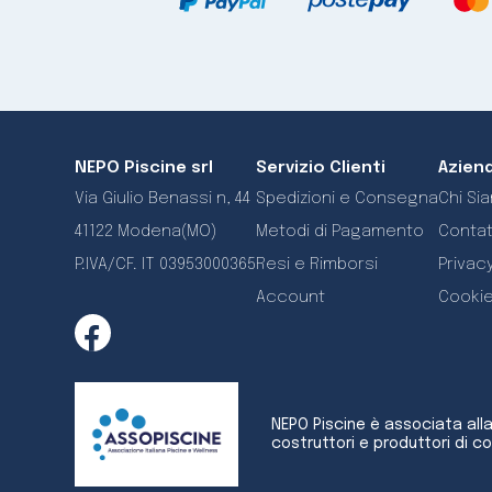
NEPO Piscine srl
Servizio Clienti
Azien
Via Giulio Benassi n, 44
Spedizioni e Consegna
Chi Si
41122 Modena(MO)
Metodi di Pagamento
Contat
P.IVA/CF. IT 03953000365
Resi e Rimborsi
Privacy
Account
Cookie
NEPO Piscine è associata all
costruttori e produttori di c