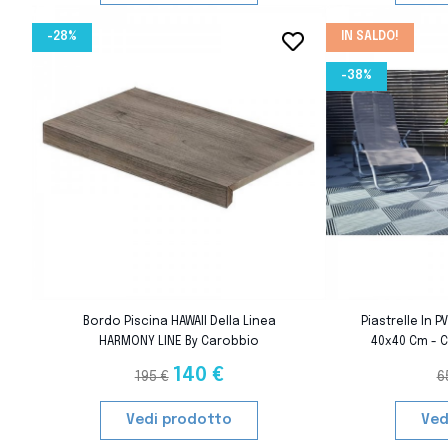
-28%
IN SALDO!
favorite_border
-38%
favorite_border
Bordo Piscina HAWAII Della Linea
Piastrelle In 
HARMONY LINE By Carobbio
40x40 Cm - C
140 €
195 €
6
Vedi prodotto
Ved