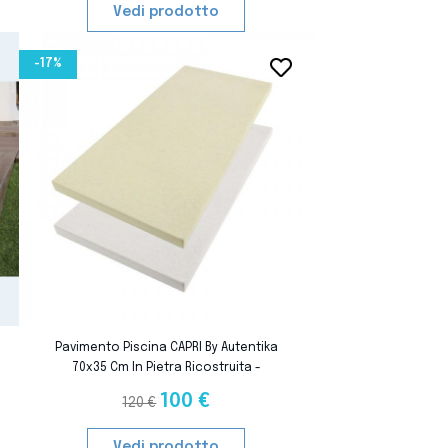
Vedi prodotto
-17%
favorite_border
favorite_border
Pavimento Piscina CAPRI By Autentika
70x35 Cm In Pietra Ricostruita -
Vendita Al M²
100 €
120 €
Vedi prodotto