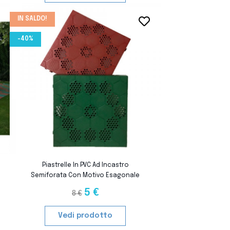
IN SALDO!
favorite_border
-40%
favorite_border
Piastrelle In PVC Ad Incastro
Semiforata Con Motivo Esagonale
40x40 Cm
5 €
8 €
Vedi prodotto