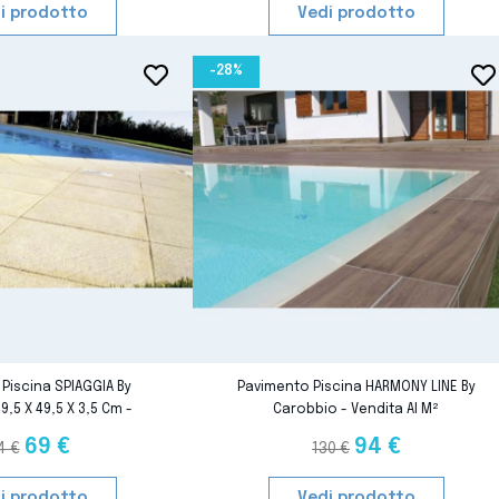
i prodotto
Vedi prodotto
-28%
favorite_border
favorite_border
favorite_border
favorite_border
Piscina SPIAGGIA By
Pavimento Piscina HARMONY LINE By
,5 X 49,5 X 3,5 Cm -
Carobbio - Vendita Al M²
ndita Al M²
69 €
94 €
4 €
130 €
i prodotto
Vedi prodotto