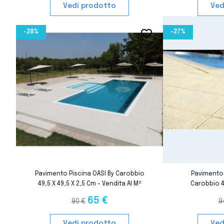
Vedi prodotto
Ved
-28%
-27%
favorite_border
favorite_border
Pavimento Piscina OASI By Carobbio
Pavimento 
49,5 X 49,5 X 2,5 Cm - Vendita Al M²
Carobbio 49
Ve
65 €
90 €
9
Vedi prodotto
Ved