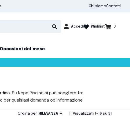
Chi siamo
Contatti
a

shopping_cart
search
Accedi
0
Wishlist
Occasioni del mese
dino. Su Nepo Piscine si può scegliere tra
ono per qualsiasi domanda od informazione.

Ordina per
RILEVANZA
|
Visualizzati 1-16 su 31