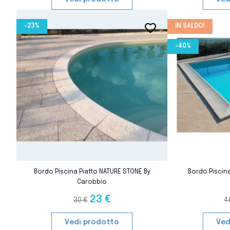
-23%
IN SALDO!
favorite_border
-40%
favorite_border
Bordo Piscina Piatto NATURE STONE By
Bordo Pisci
Carobbio
23 €
30 €
4
Vedi prodotto
Ved