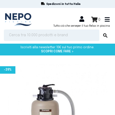
Spedizoni in tutta Italia
shopping_cart


0
Tutto ciò che serve
per il tuo Relax in piscina
search
Iscriviti alla newsletter 10€ sul tuo primo ordine.
SCOPRI COME FARE >
-39%