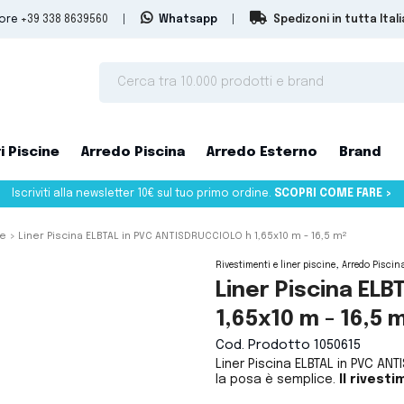
tore
+39 338 8639560
|
Whatsapp
|
Spedizoni in tutta Itali
i Piscine
Arredo Piscina
Arredo Esterno
Brand
Iscriviti alla newsletter 10€ sul tuo primo ordine.
SCOPRI COME FARE >
ne
Liner Piscina ELBTAL in PVC ANTISDRUCCIOLO h 1,65x10 m - 16,5 m²
Rivestimenti e liner piscine
Arredo Piscin
Liner Piscina EL
1,65x10 m - 16,5 
Cod. Prodotto
1050615
Liner Piscina ELBTAL in PVC A
la posa è semplice.
Il rivest