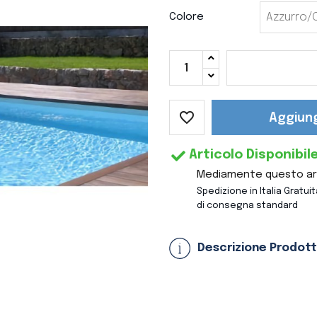
Colore
favorite_border
Aggiung
Articolo Disponibil
Mediamente questo arti
Spedizione in Italia Gratui
di consegna standard
Descrizione Prodot