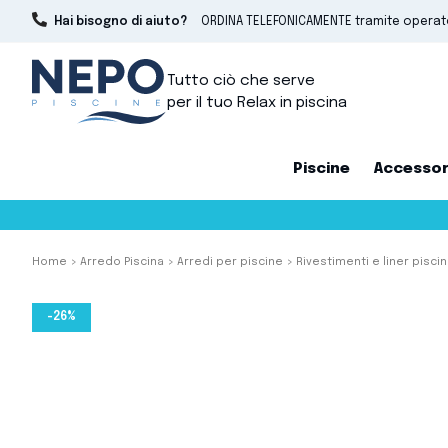
Hai bisogno di aiuto?
ORDINA TELEFONICAMENTE tramite opera
Tutto ciò che serve
per il tuo Relax in piscina
Piscine
Accessor
Home
Arredo Piscina
Arredi per piscine
Rivestimenti e liner pisci
-26%