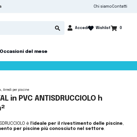
Chi siamo
Contatti
a

shopping_cart
search
Accedi
0
Wishlist
Occasioni del mese
a
Arredi per piscine
BTAL in PVC ANTISDRUCCIOLO h
m²
NTISDRUCCIOLO è
l'ideale per il rivestimento delle piscine
,
imento per piscine più conosciuto nel settore
.