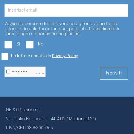
Vogliamo cercare di farti avere solo promozioni di alto
valore e di reale tuo interesse, pertanto ti chiediamo di
farci sapere se possiedi una piscina:
Sì
No
Ho letto e accetto la
Privacy Policy
NEPO Piscine srl
Via Giulio Benassi n.
44-41122 Modena(MO)
P.IVA/CF.IT03953000365