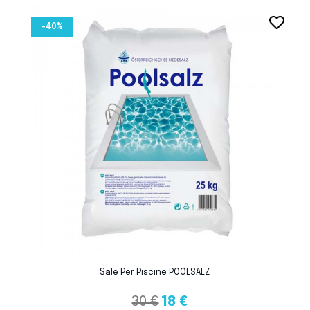
favorite_border
-40%
favorite_border
Sale Per Piscine POOLSALZ
30 €
18 €