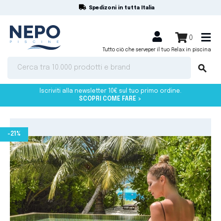
Spedizoni in tutta Italia
shopping_cart


0
Tutto ciò che serve
per il tuo Relax in piscina
search
Iscriviti alla newsletter 10€ sul tuo primo ordine.
SCOPRI COME FARE >
-21%