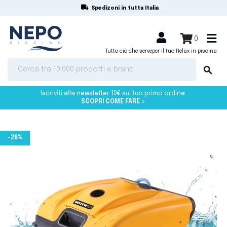
Spedizoni in tutta Italia
shopping_cart


0
Tutto ciò che serve
per il tuo Relax in piscina
search
Iscriviti alla newsletter 10€ sul tuo primo ordine.
SCOPRI COME FARE >
-26%