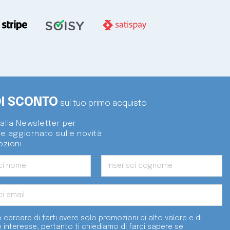
DI SCONTO
sul tuo primo acquisto
i alla Newsletter per
e aggiornato sulle novità
zioni.
 cercare di farti avere solo promozioni di alto valore e di
o interesse, pertanto ti chiediamo di farci sapere se