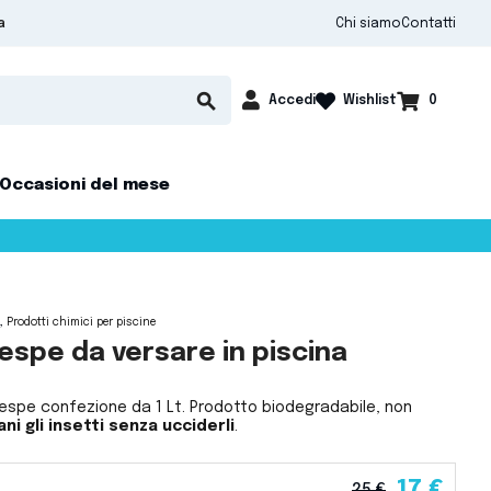
Chi siamo
Contatti
a

shopping_cart
search
Accedi
0
Wishlist
Occasioni del mese
Prodotti chimici per piscine
espe da versare in piscina
vespe confezione da 1 Lt. Prodotto biodegradabile, non
ni gli insetti senza ucciderli
.
17 €
25 €