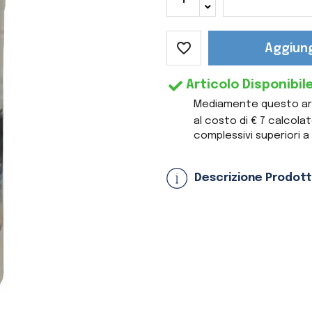
favorite_border
Aggiung
Articolo Disponibil
Mediamente questo arti
al costo di € 7 calcol
complessivi superiori a 
Descrizione Prodot