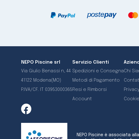
NEPO Piscine srl
Servizio Clienti
Azien
Via Giulio Benassi n, 44
Spedizioni e Consegna
Chi Si
41122 Modena(MO)
Metodi di Pagamento
Contat
P.IVA/CF. IT 03953000365
Resi e Rimborsi
Privacy
Account
Cookie
NEPO Piscine è associata all