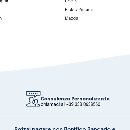
lphin
Pool's
Blulab Piscine
n
Mazda
Consulenza Personalizzata
chiamaci al
+39 338 8639560
Potrai pagare con Bonifico Bancario e