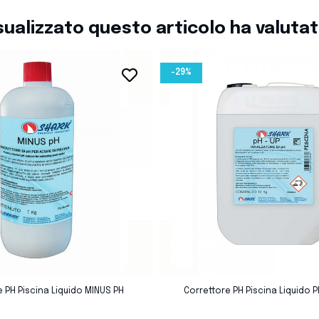
isualizzato questo articolo ha valuta
-29%
favorite_border
favorite_border
 PH Piscina Liquido MINUS PH
Correttore PH Piscina Liquido P