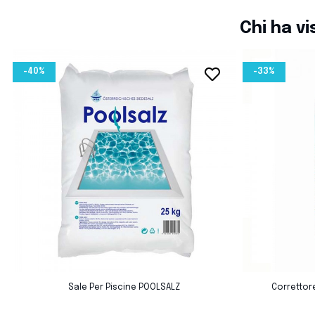
Chi ha v
-40%
-33%
favorite_border
favorite_border
L
Sale Per Piscine POOLSALZ
Correttore