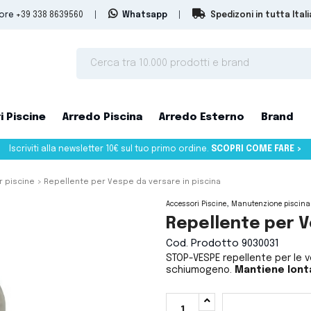
tore
+39 338 8639560
|
Whatsapp
|
Spedizoni in tutta Itali
i Piscine
Arredo Piscina
Arredo Esterno
Brand
Iscriviti alla newsletter 10€ sul tuo primo ordine.
SCOPRI COME FARE >
r piscine
Repellente per Vespe da versare in piscina
Accessori Piscine
Manutenzione piscina
Repellente per V
Cod. Prodotto
9030031
STOP-VESPE repellente per le 
schiumogeno.
Mantiene lonta