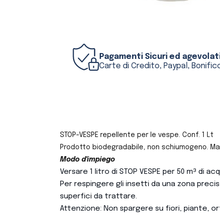
Pagamenti Sicuri ed agevolat
Carte di Credito, Paypal, Bonifico
STOP-VESPE repellente per le vespe. Conf. 1 Lt
Prodotto biodegradabile, non schiumogeno. Manti
Modo d'impiego
Versare 1 litro di STOP VESPE per 50 m³ di a
Per respingere gli insetti da una zona precisa 
superfici da trattare.
Attenzione: Non spargere su fiori, piante, orti,