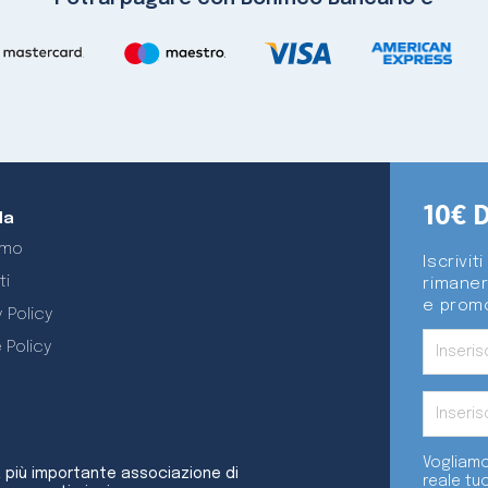
10€ 
da
amo
Iscrivit
ti
rimaner
e promo
 Policy
 Policy
Vogliamo
a più importante associazione di
reale tu