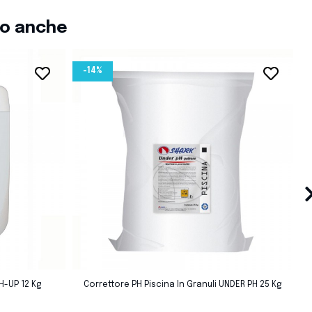
to anche
-14%
favorite_border
favorite_border
›
favorite_border
favorite_border
H-UP 12 Kg
Correttore PH Piscina In Granuli UNDER PH 25 Kg