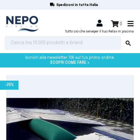
Spedizoni in tutta Italia
shopping_cart


0
Tutto ciò che serve
per il tuo Relax in piscina
search
Iscriviti alla newsletter 10€ sul tuo primo ordine.
SCOPRI COME FARE >
-25%