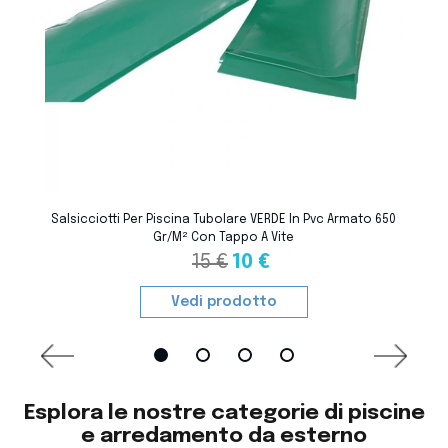
favorite_border
Salsicciotti Per Piscina Tubolare VERDE In Pvc Armato 650
Gr/m² Con Tappo A Vite
15 €
10 €
Vedi prodotto
Esplora le nostre categorie di piscine
e arredamento da esterno