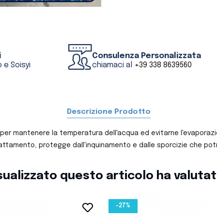
i
Consulenza Personalizzata
 e Soisyi
chiamaci al
+39 338 8639560
Descrizione Prodotto
 per mantenere la temperatura dell'acqua ed evitarne l'evaporazi
trattamento, protegge dall'inquinamento e dalle sporcizie che pot
isualizzato questo articolo ha valuta
-27%
favorite_border