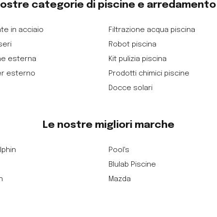
nostre categorie di piscine e arredament
te in acciaio
Filtrazione acqua piscina
seri
Robot piscina
ne esterna
Kit pulizia piscina
er esterno
Prodotti chimici piscine
Docce solari
Le nostre migliori marche
lphin
Pool's
Blulab Piscine
n
Mazda