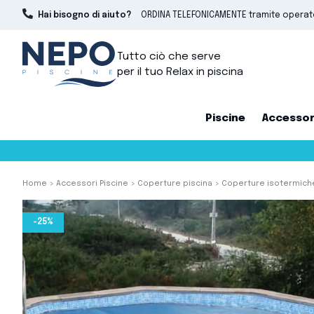
Hai bisogno di aiuto?
ORDINA TELEFONICAMENTE tramite opera
Tutto ciò che serve
per il tuo Relax in piscina
Piscine
Accessor
Home
Accessori Piscine
Coperture piscina
Coperture isotermiche
-25%