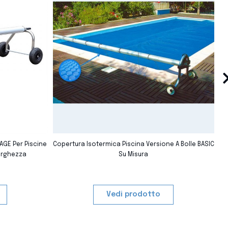
›
favorite_border
favorite_border
TAGE Per Piscine
Copertura Isotermica Piscina Versione A Bolle BASIC
Larghezza
Su Misura
Vedi prodotto