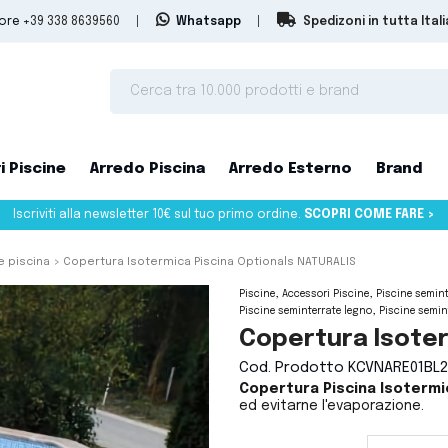
tore
+39 338 8639560
|
Whatsapp
|
Spedizoni in tutta Itali
i Piscine
Arredo Piscina
Arredo Esterno
Brand
Iscriviti alla newsletter 10€ sul tuo primo ordine.
SCOPRI COME FARE >
 piscina
Copertura Isotermica Piscina Optionals NATURALIS
Piscine
Accessori Piscine
Piscine semint
Piscine seminterrate legno
Piscine semin
Copertura Isoter
Cod. Prodotto
KCVNARE01BL2
Copertura Piscina Isoterm
ed evitarne l'evaporazione.