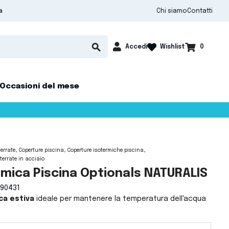
Chi siamo
Contatti
a

shopping_cart
search
Accedi
0
Wishlist
Occasioni del mese
errate
Coperture piscina
Coperture isotermiche piscina
terrate in acciaio
mica Piscina Optionals NATURALIS
90431
ica
estiva
ideale per mantenere la temperatura dell'acqua