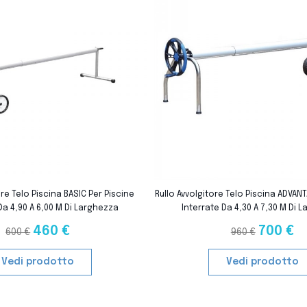
favorite_border
ore Telo Piscina BASIC Per Piscine
Rullo Avvolgitore Telo Piscina ADVAN
Da 4,90 A 6,00 M Di Larghezza
Interrate Da 4,30 A 7,30 M Di 
460 €
700 €
600 €
960 €
Vedi prodotto
Vedi prodotto