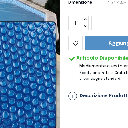
Dimensione
favorite_border
Aggiung
Articolo Disponibil
Mediamente questo arti
Spedizione in Italia Gratui
di consegna standard
Descrizione Prodot