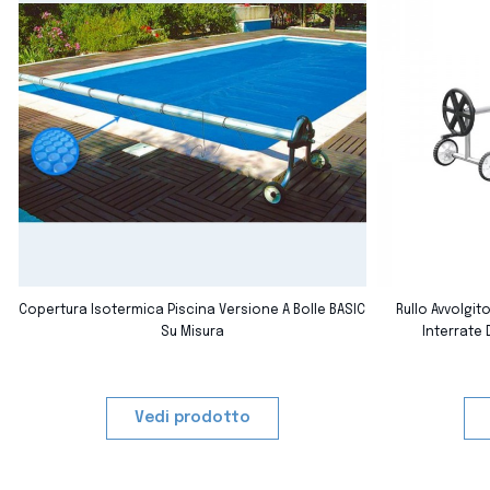
favorite_border
e
Copertura Isotermica Piscina Versione A Bolle BASIC
Rullo Avvolgit
Su Misura
Interrate 
Vedi prodotto