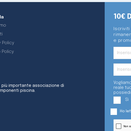
10€ 
da
amo
Iscrivit
ti
rimaner
e promo
 Policy
 Policy
Vogliamo
a più importante associazione di
reale tu
omponenti piscina.
possiedi
Sì
Ho le