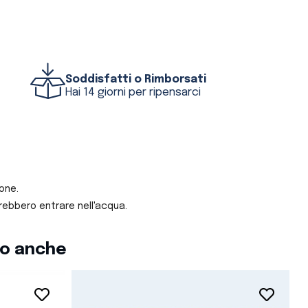
Soddisfatti o Rimborsati
Hai 14 giorni per ripensarci
one.
rebbero entrare nell'acqua.
to anche
favorite_border
favorite_border