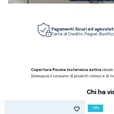
Pagamenti Sicuri ed agevolat
Carte di Credito, Paypal, Bonifico
Copertura Piscina Isotermica
estiva
ideale
Diminuisce il consumo di prodotti chimici e di 
Chi ha v
-23%
favorite_border