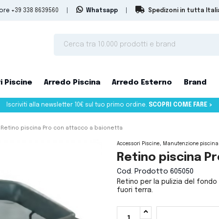
tore
+39 338 8639560
|
Whatsapp
|
Spedizoni in tutta Itali
i Piscine
Arredo Piscina
Arredo Esterno
Brand
Iscriviti alla newsletter 10€ sul tuo primo ordine.
SCOPRI COME FARE >
Retino piscina Pro con attacco a baionetta
Accessori Piscine
Manutenzione piscina
Retino piscina P
Cod. Prodotto
605050
Retino per la pulizia del fondo
fuori terra.