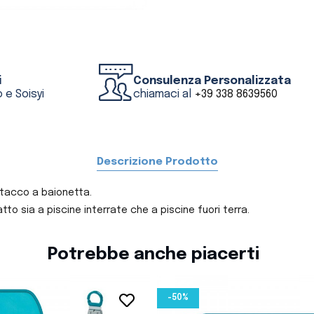
i
Consulenza Personalizzata
 e Soisyi
chiamaci al
+39 338 8639560
Descrizione Prodotto
ttacco a baionetta.
atto sia a piscine interrate che a piscine fuori terra.
Potrebbe anche piacerti
-50%
favorite_border