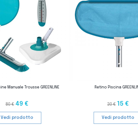
favorite_border
iscine Manuale Trousse GREENLINE
Retino Piscina GREENLI
49 €
15 €
80 €
30 €
Vedi prodotto
Vedi prodotto