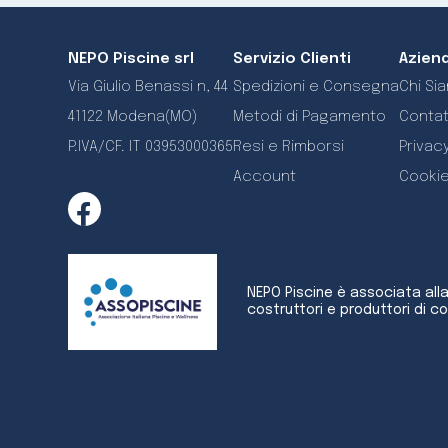
NEPO Piscine srl
Servizio Clienti
Azien
Via Giulio Benassi n, 44
Spedizioni e Consegna
Chi Si
41122 Modena(MO)
Metodi di Pagamento
Contat
P.IVA/CF. IT 03953000365
Resi e Rimborsi
Privacy
Account
Cookie
NEPO Piscine è associata all
costruttori e produttori di c