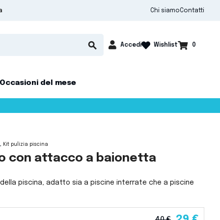
Chi siamo
Contatti
a

shopping_cart
search
Accedi
0
Wishlist
Occasioni del mese
Kit pulizia piscina
ro con attacco a baionetta
 della piscina, adatto sia a piscine interrate che a piscine
29 €
40 €