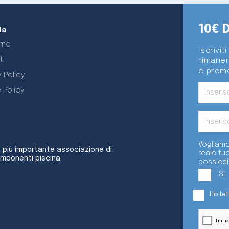
10€ 
da
amo
Iscrivit
ti
rimaner
e promo
 Policy
 Policy
Vogliamo
a più importante associazione di
reale tu
omponenti piscina.
possiedi
Sì
Ho le