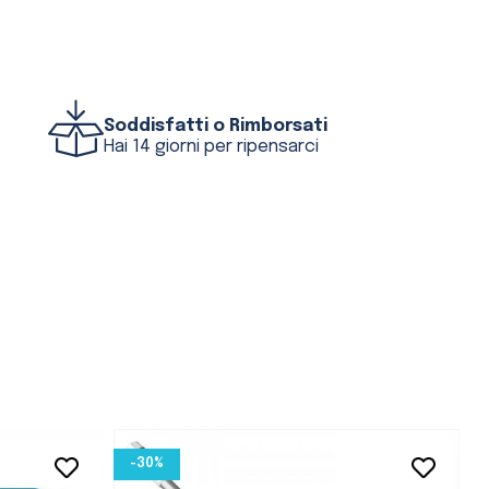
Soddisfatti o Rimborsati
Hai 14 giorni per ripensarci
-30%
favorite_border
favorite_border