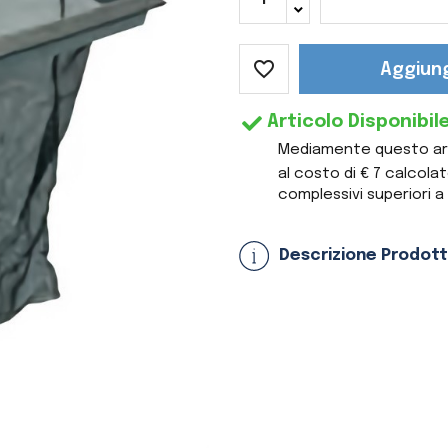
favorite_border
Aggiung
Articolo Disponibil
Mediamente questo arti
al costo di € 7 calcol
complessivi superiori a 
Descrizione Prodot