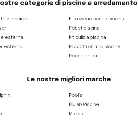
nostre categorie di piscine e arredament
te in acciaio
Filtrazione acqua piscina
seri
Robot piscina
ne esterna
Kit pulizia piscina
er esterno
Prodotti chimici piscine
Docce solari
Le nostre migliori marche
lphin
Pool's
Blulab Piscine
n
Mazda