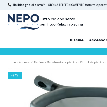
Hai bisogno di aiuto?
ORDINA TELEFONICAMENTE tramite opera
Tutto ciò che serve
per il tuo Relax in piscina
Piscine
Accessor
Home
Accessori Piscine
Manutenzione piscina
Kit pulizia piscina
-27%