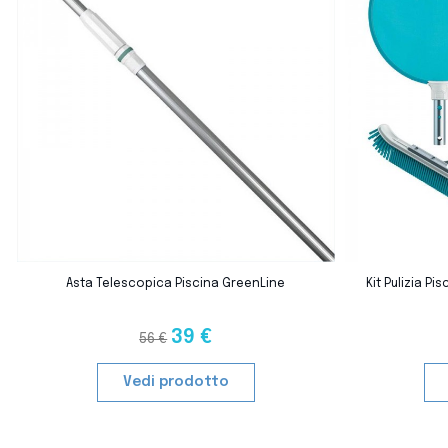
favorite_border
Asta Telescopica Piscina GreenLine
Kit Pulizia P
39 €
56 €
Vedi prodotto