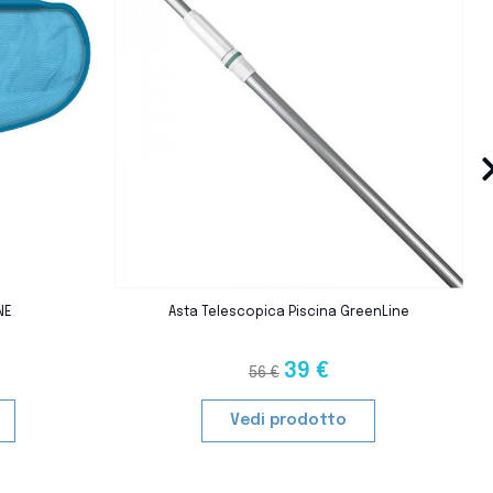
›
favorite_border
favorite_border
NE
Asta Telescopica Piscina GreenLine
39 €
56 €
Vedi prodotto