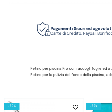
Pagamenti Sicuri ed agevolat
Carte di Credito, Paypal, Bonifico
Retino per piscina Pro con raccogli foglie ed a
Retino per la pulizia del fondo della piscina, ad
-30%
-39%
favorite_border